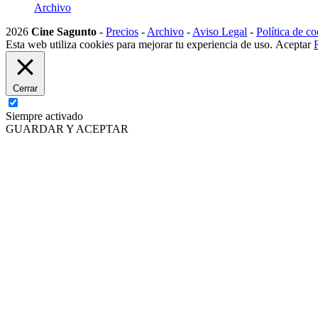
Archivo
2026
Cine Sagunto
-
Precios
-
Archivo
-
Aviso Legal
-
Política de co
Esta web utiliza cookies para mejorar tu experiencia de uso.
Aceptar
Cerrar
Siempre activado
GUARDAR Y ACEPTAR