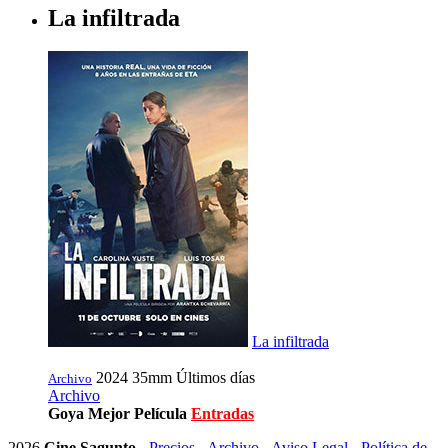
La infiltrada
La infiltrada
2024
35mm
Últimos días
Archivo
Archivo
Goya Mejor Película
Entradas
2026
Cine Sagunto
-
Precios
-
Archivo
-
Aviso Legal
-
Política de