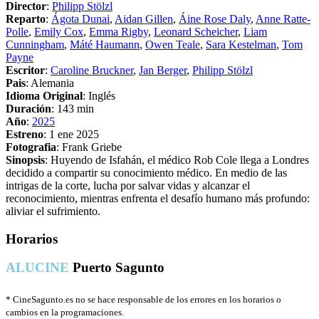
Director
:
Philipp Stölzl
Reparto
:
Ágota Dunai
,
Aidan Gillen
,
Áine Rose Daly
,
Anne Ratte-
Polle
,
Emily Cox
,
Emma Rigby
,
Leonard Scheicher
,
Liam
Cunningham
,
Máté Haumann
,
Owen Teale
,
Sara Kestelman
,
Tom
Payne
Escritor
:
Caroline Bruckner
,
Jan Berger
,
Philipp Stölzl
Pais
: Alemania
Idioma Original
: Inglés
Duración
: 143 min
Año
:
2025
Estreno
: 1 ene 2025
Fotografia
: Frank Griebe
Sinopsis
: Huyendo de Isfahán, el médico Rob Cole llega a Londres
decidido a compartir su conocimiento médico. En medio de las
intrigas de la corte, lucha por salvar vidas y alcanzar el
reconocimiento, mientras enfrenta el desafío humano más profundo:
aliviar el sufrimiento.
Horarios
ALUCINE
Puerto Sagunto
*
CineSagunto.es no se hace responsable de los errores en los horarios o
cambios en la programaciones.