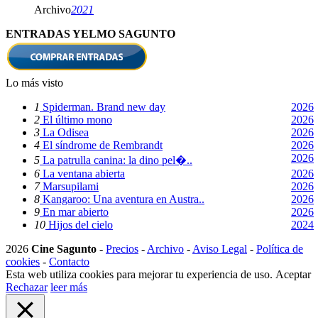
Archivo
2021
ENTRADAS YELMO SAGUNTO
Lo más visto
1
Spiderman. Brand new day
2026
2
El último mono
2026
3
La Odisea
2026
4
El síndrome de Rembrandt
2026
2026
5
La patrulla canina: la dino pel�..
6
La ventana abierta
2026
7
Marsupilami
2026
8
Kangaroo: Una aventura en Austra..
2026
9
En mar abierto
2026
10
Hijos del cielo
2024
2026
Cine Sagunto
-
Precios
-
Archivo
-
Aviso Legal
-
Política de
cookies
-
Contacto
Esta web utiliza cookies para mejorar tu experiencia de uso.
Aceptar
Rechazar
leer más