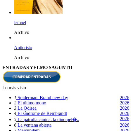
Ismael
Archivo
Anticristo
Archivo
ENTRADAS YELMO SAGUNTO
Lo más visto
1
Spiderman. Brand new day
2026
2
El último mono
2026
3
La Odisea
2026
4
El síndrome de Rembrandt
2026
2026
5
La patrulla canina: la dino pel�..
6
La ventana abierta
2026
7
Marsupilami
2026