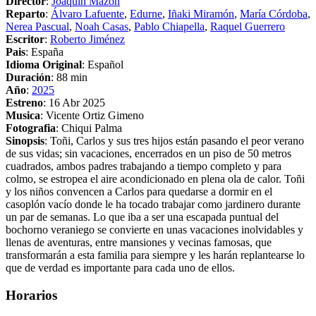
Director
:
Joaquín Mazón
Reparto
:
Álvaro Lafuente
,
Edurne
,
Iñaki Miramón
,
María Córdoba
,
Nerea Pascual
,
Noah Casas
,
Pablo Chiapella
,
Raquel Guerrero
Escritor
:
Roberto Jiménez
Pais
: España
Idioma Original
: Español
Duración
: 88 min
Año
:
2025
Estreno
: 16 Abr 2025
Musica
: Vicente Ortiz Gimeno
Fotografia
: Chiqui Palma
Sinopsis
: Toñi, Carlos y sus tres hijos están pasando el peor verano
de sus vidas; sin vacaciones, encerrados en un piso de 50 metros
cuadrados, ambos padres trabajando a tiempo completo y para
colmo, se estropea el aire acondicionado en plena ola de calor. Toñi
y los niños convencen a Carlos para quedarse a dormir en el
casoplón vacío donde le ha tocado trabajar como jardinero durante
un par de semanas. Lo que iba a ser una escapada puntual del
bochorno veraniego se convierte en unas vacaciones inolvidables y
llenas de aventuras, entre mansiones y vecinas famosas, que
transformarán a esta familia para siempre y les harán replantearse lo
que de verdad es importante para cada uno de ellos.
Horarios