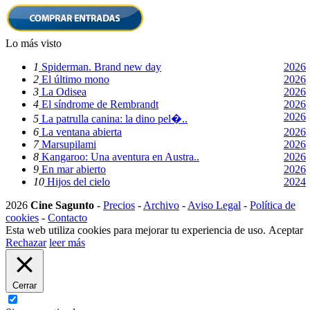
Lo más visto
1
Spiderman. Brand new day
2026
2
El último mono
2026
3
La Odisea
2026
4
El síndrome de Rembrandt
2026
2026
5
La patrulla canina: la dino pel�..
6
La ventana abierta
2026
7
Marsupilami
2026
8
Kangaroo: Una aventura en Austra..
2026
9
En mar abierto
2026
10
Hijos del cielo
2024
2026
Cine Sagunto
-
Precios
-
Archivo
-
Aviso Legal
-
Política de
cookies
-
Contacto
Esta web utiliza cookies para mejorar tu experiencia de uso.
Aceptar
Rechazar
leer más
Cerrar