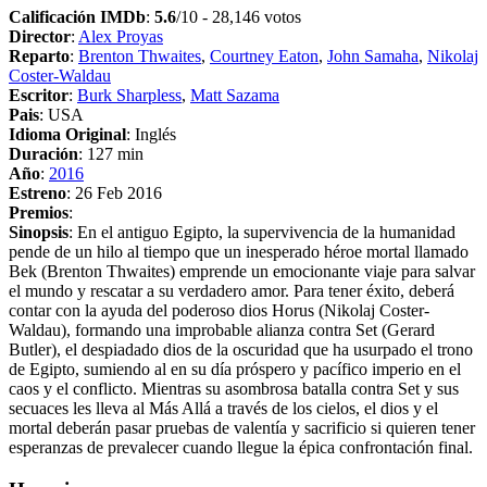
Calificación IMDb
:
5.6
/10 - 28,146 votos
Director
:
Alex Proyas
Reparto
:
Brenton Thwaites
,
Courtney Eaton
,
John Samaha
,
Nikolaj
Coster-Waldau
Escritor
:
Burk Sharpless
,
Matt Sazama
Pais
: USA
Idioma Original
: Inglés
Duración
: 127 min
Año
:
2016
Estreno
: 26 Feb 2016
Premios
:
Sinopsis
: En el antiguo Egipto, la supervivencia de la humanidad
pende de un hilo al tiempo que un inesperado héroe mortal llamado
Bek (Brenton Thwaites) emprende un emocionante viaje para salvar
el mundo y rescatar a su verdadero amor. Para tener éxito, deberá
contar con la ayuda del poderoso dios Horus (Nikolaj Coster-
Waldau), formando una improbable alianza contra Set (Gerard
Butler), el despiadado dios de la oscuridad que ha usurpado el trono
de Egipto, sumiendo al en su día próspero y pacífico imperio en el
caos y el conflicto. Mientras su asombrosa batalla contra Set y sus
secuaces les lleva al Más Allá a través de los cielos, el dios y el
mortal deberán pasar pruebas de valentía y sacrificio si quieren tener
esperanzas de prevalecer cuando llegue la épica confrontación final.