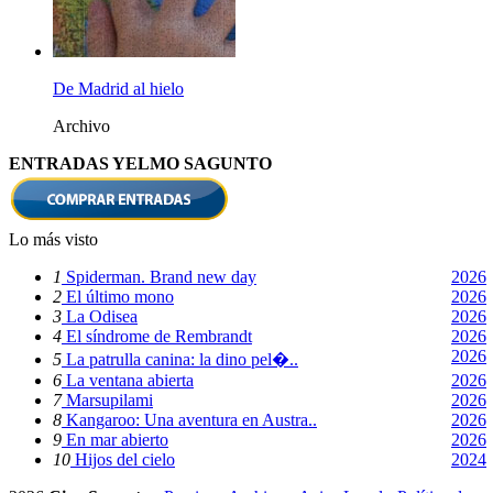
De Madrid al hielo
Archivo
ENTRADAS YELMO SAGUNTO
Lo más visto
1
Spiderman. Brand new day
2026
2
El último mono
2026
3
La Odisea
2026
4
El síndrome de Rembrandt
2026
2026
5
La patrulla canina: la dino pel�..
6
La ventana abierta
2026
7
Marsupilami
2026
8
Kangaroo: Una aventura en Austra..
2026
9
En mar abierto
2026
10
Hijos del cielo
2024