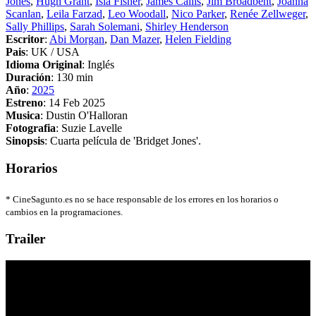
Jones
,
Hugh Grant
,
Isla Fisher
,
James Callis
,
Jim Broadbent
,
Joanna
Scanlan
,
Leila Farzad
,
Leo Woodall
,
Nico Parker
,
Renée Zellweger
,
Sally Phillips
,
Sarah Solemani
,
Shirley Henderson
Escritor
:
Abi Morgan
,
Dan Mazer
,
Helen Fielding
Pais
: UK / USA
Idioma Original
: Inglés
Duración
: 130 min
Año
:
2025
Estreno
: 14 Feb 2025
Musica
: Dustin O'Halloran
Fotografia
: Suzie Lavelle
Sinopsis
: Cuarta película de 'Bridget Jones'.
Horarios
*
CineSagunto.es no se hace responsable de los errores en los horarios o
cambios en la programaciones.
Trailer