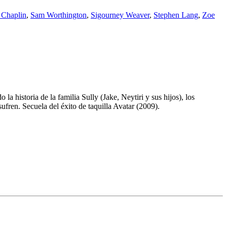
 Chaplin
,
Sam Worthington
,
Sigourney Weaver
,
Stephen Lang
,
Zoe
 historia de la familia Sully (Jake, Neytiri y sus hijos), los
sufren. Secuela del éxito de taquilla Avatar (2009).