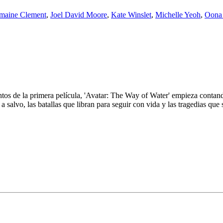
maine Clement
,
Joel David Moore
,
Kate Winslet
,
Michelle Yeoh
,
Oona
 de la primera película, 'Avatar: The Way of Water' empieza contando la
salvo, las batallas que libran para seguir con vida y las tragedias que 