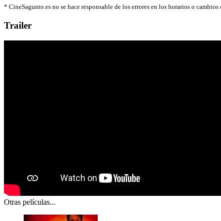
*
CineSagunto.es no se hace responsable de los errores en los horarios o cambios
Trailer
Otras películas...