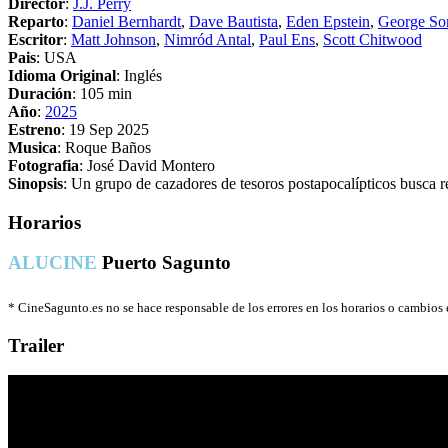
Director
:
J.J. Perry
Reparto
:
Daniel Bernhardt
,
Dave Bautista
,
Eden Epstein
,
George So
Escritor
:
Matt Johnson
,
Nimród Antal
,
Paul Ens
,
Scott Chitwood
Pais
: USA
Idioma Original
: Inglés
Duración
: 105 min
Año
:
2025
Estreno
: 19 Sep 2025
Musica
: Roque Baños
Fotografia
: José David Montero
Sinopsis
: Un grupo de cazadores de tesoros postapocalípticos busca r
Horarios
ALUCINE
Puerto Sagunto
*
CineSagunto.es no se hace responsable de los errores en los horarios o cambios
Trailer