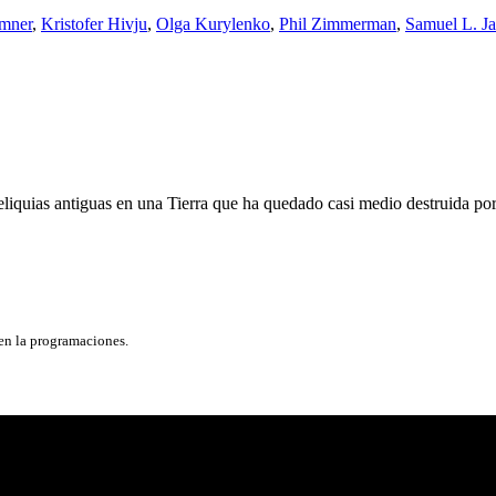
mner
,
Kristofer Hivju
,
Olga Kurylenko
,
Phil Zimmerman
,
Samuel L. J
eliquias antiguas en una Tierra que ha quedado casi medio destruida po
 en la programaciones.