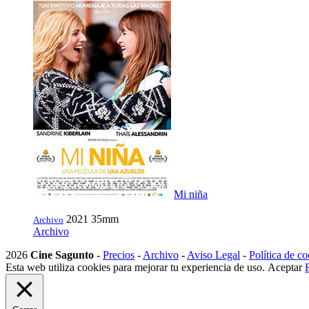
Mi niña
2021
35mm
Archivo
Archivo
2026
Cine Sagunto
-
Precios
-
Archivo
-
Aviso Legal
-
Política de co
Esta web utiliza cookies para mejorar tu experiencia de uso.
Aceptar