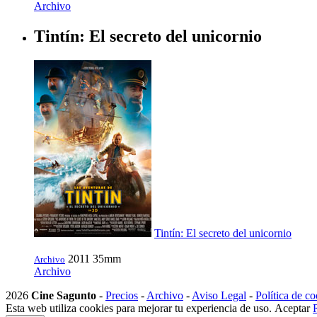
Archivo
Tintín: El secreto del unicornio
Tintín: El secreto del unicornio
2011
35mm
Archivo
Archivo
2026
Cine Sagunto
-
Precios
-
Archivo
-
Aviso Legal
-
Política de co
Esta web utiliza cookies para mejorar tu experiencia de uso.
Aceptar