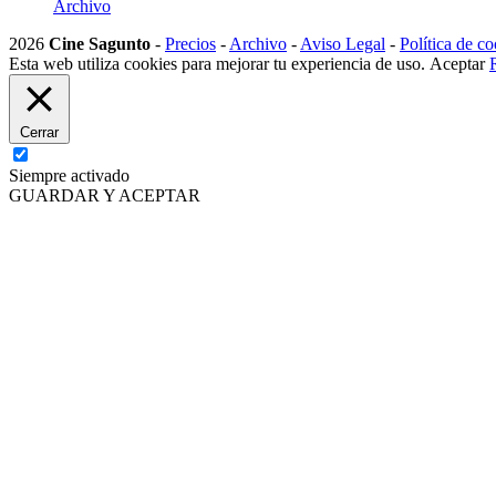
Archivo
2026
Cine Sagunto
-
Precios
-
Archivo
-
Aviso Legal
-
Política de co
Esta web utiliza cookies para mejorar tu experiencia de uso.
Aceptar
Cerrar
Siempre activado
GUARDAR Y ACEPTAR