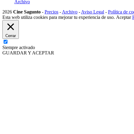
Archivo
2026
Cine Sagunto
-
Precios
-
Archivo
-
Aviso Legal
-
Política de co
Esta web utiliza cookies para mejorar tu experiencia de uso.
Aceptar
Cerrar
Siempre activado
GUARDAR Y ACEPTAR