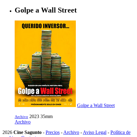
Golpe a Wall Street
Golpe a Wall Street
2023
35mm
Archivo
Archivo
2026
Cine Sagunto
-
Precios
-
Archivo
-
Aviso Legal
-
Política de