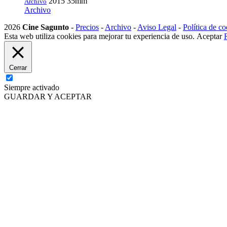
2015
35mm
Archivo
Archivo
2026
Cine Sagunto
-
Precios
-
Archivo
-
Aviso Legal
-
Política de co
Esta web utiliza cookies para mejorar tu experiencia de uso.
Aceptar
Cerrar
Siempre activado
GUARDAR Y ACEPTAR