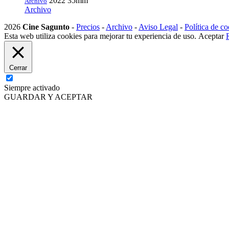
2022
35mm
Archivo
Archivo
2026
Cine Sagunto
-
Precios
-
Archivo
-
Aviso Legal
-
Política de co
Esta web utiliza cookies para mejorar tu experiencia de uso.
Aceptar
Cerrar
Siempre activado
GUARDAR Y ACEPTAR