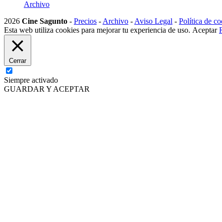
Archivo
2026
Cine Sagunto
-
Precios
-
Archivo
-
Aviso Legal
-
Política de co
Esta web utiliza cookies para mejorar tu experiencia de uso.
Aceptar
Cerrar
Siempre activado
GUARDAR Y ACEPTAR