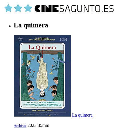
La quimera
La quimera
2023
35mm
Archivo