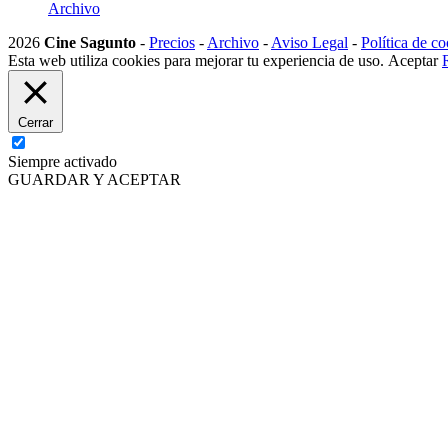
Archivo
2026
Cine Sagunto
-
Precios
-
Archivo
-
Aviso Legal
-
Política de co
Esta web utiliza cookies para mejorar tu experiencia de uso.
Aceptar
Cerrar
Siempre activado
GUARDAR Y ACEPTAR