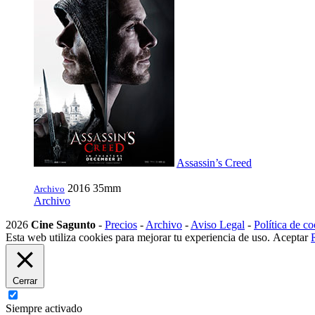
Assassin’s Creed
2016
35mm
Archivo
Archivo
2026
Cine Sagunto
-
Precios
-
Archivo
-
Aviso Legal
-
Política de co
Esta web utiliza cookies para mejorar tu experiencia de uso.
Aceptar
Cerrar
Siempre activado