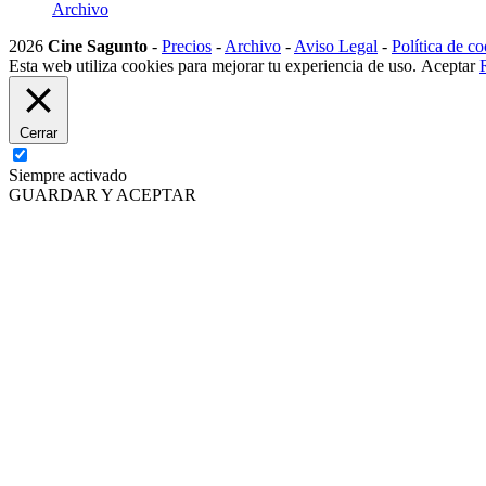
Archivo
2026
Cine Sagunto
-
Precios
-
Archivo
-
Aviso Legal
-
Política de co
Esta web utiliza cookies para mejorar tu experiencia de uso.
Aceptar
Cerrar
Siempre activado
GUARDAR Y ACEPTAR