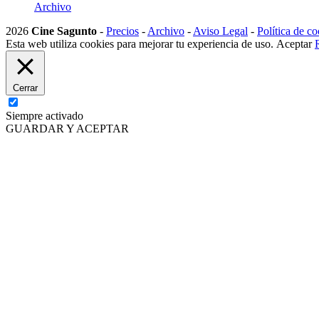
Archivo
2026
Cine Sagunto
-
Precios
-
Archivo
-
Aviso Legal
-
Política de co
Esta web utiliza cookies para mejorar tu experiencia de uso.
Aceptar
Cerrar
Siempre activado
GUARDAR Y ACEPTAR