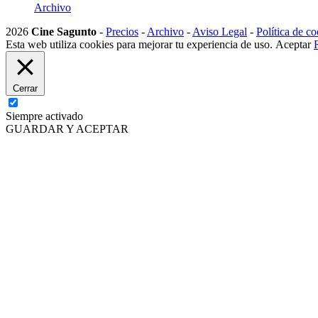
Archivo
2026
Cine Sagunto
-
Precios
-
Archivo
-
Aviso Legal
-
Política de co
Esta web utiliza cookies para mejorar tu experiencia de uso.
Aceptar
Cerrar
Siempre activado
GUARDAR Y ACEPTAR