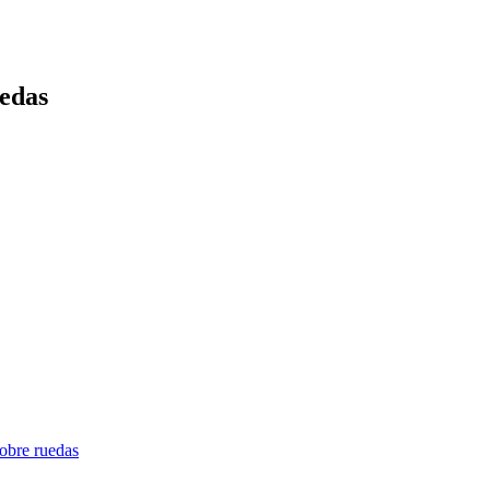
uedas
sobre ruedas