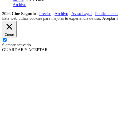
Archivo
Archivo
2026
Cine Sagunto
-
Precios
-
Archivo
-
Aviso Legal
-
Política de co
Esta web utiliza cookies para mejorar tu experiencia de uso.
Aceptar
Cerrar
Siempre activado
GUARDAR Y ACEPTAR