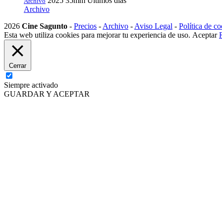
2025
35mm
Últimos días
Archivo
Archivo
2026
Cine Sagunto
-
Precios
-
Archivo
-
Aviso Legal
-
Política de co
Esta web utiliza cookies para mejorar tu experiencia de uso.
Aceptar
Cerrar
Siempre activado
GUARDAR Y ACEPTAR