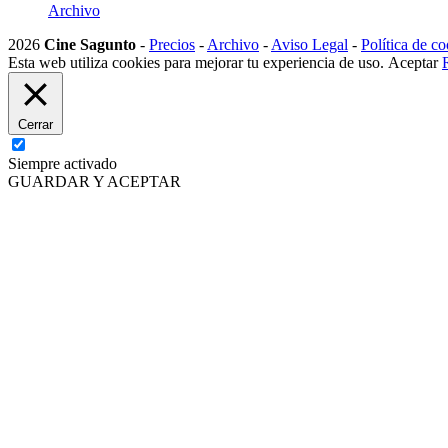
Archivo
2026
Cine Sagunto
-
Precios
-
Archivo
-
Aviso Legal
-
Política de co
Esta web utiliza cookies para mejorar tu experiencia de uso.
Aceptar
Cerrar
Siempre activado
GUARDAR Y ACEPTAR