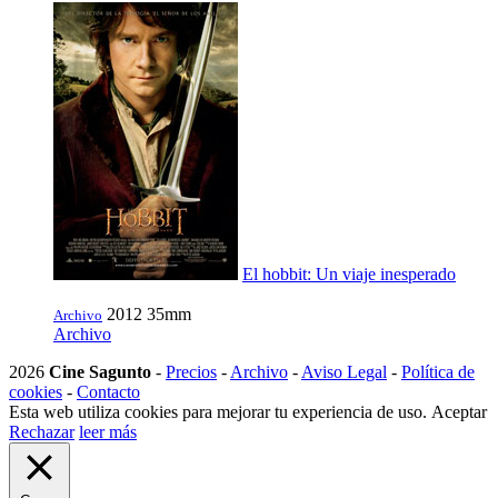
El hobbit: Un viaje inesperado
2012
35mm
Archivo
Archivo
2026
Cine Sagunto
-
Precios
-
Archivo
-
Aviso Legal
-
Política de
cookies
-
Contacto
Esta web utiliza cookies para mejorar tu experiencia de uso.
Aceptar
Rechazar
leer más