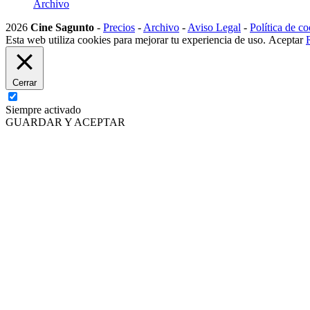
Archivo
2026
Cine Sagunto
-
Precios
-
Archivo
-
Aviso Legal
-
Política de co
Esta web utiliza cookies para mejorar tu experiencia de uso.
Aceptar
Cerrar
Siempre activado
GUARDAR Y ACEPTAR