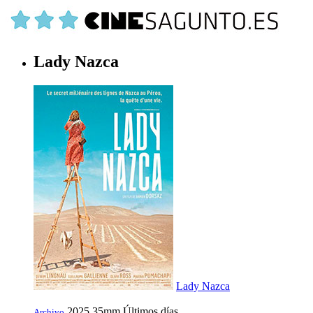
Lady Nazca
Lady Nazca
2025
35mm
Últimos días
Archivo