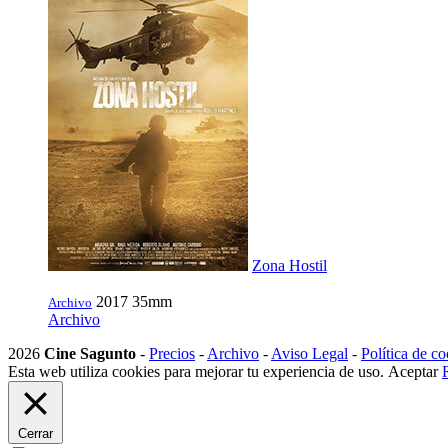
Zona Hostil
2017
35mm
Archivo
Archivo
2026
Cine Sagunto
-
Precios
-
Archivo
-
Aviso Legal
-
Política de co
Esta web utiliza cookies para mejorar tu experiencia de uso.
Aceptar
Cerrar