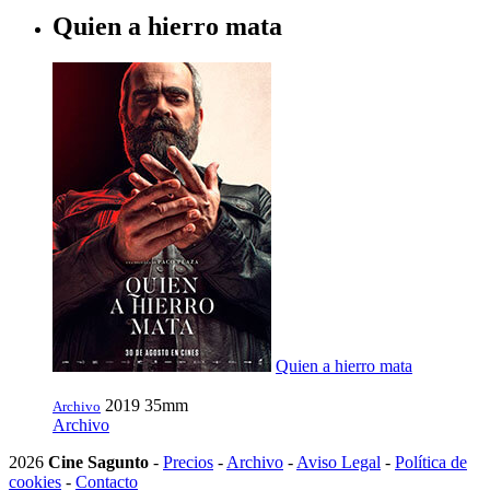
Quien a hierro mata
Quien a hierro mata
2019
35mm
Archivo
Archivo
2026
Cine Sagunto
-
Precios
-
Archivo
-
Aviso Legal
-
Política de
cookies
-
Contacto