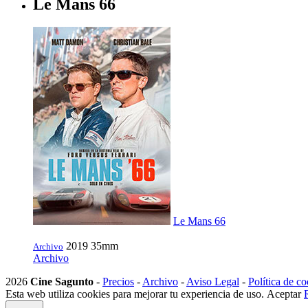
Le Mans 66
Le Mans 66
2019
35mm
Archivo
Archivo
2026
Cine Sagunto
-
Precios
-
Archivo
-
Aviso Legal
-
Política de co
Esta web utiliza cookies para mejorar tu experiencia de uso.
Aceptar