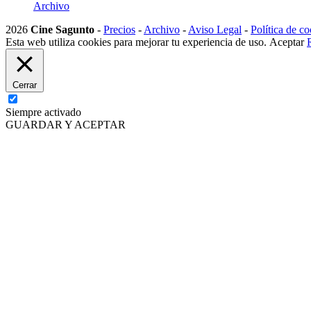
Archivo
2026
Cine Sagunto
-
Precios
-
Archivo
-
Aviso Legal
-
Política de co
Esta web utiliza cookies para mejorar tu experiencia de uso.
Aceptar
Cerrar
Siempre activado
GUARDAR Y ACEPTAR