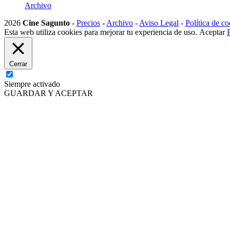
Archivo
2026
Cine Sagunto
-
Precios
-
Archivo
-
Aviso Legal
-
Política de co
Esta web utiliza cookies para mejorar tu experiencia de uso.
Aceptar
Cerrar
Siempre activado
GUARDAR Y ACEPTAR