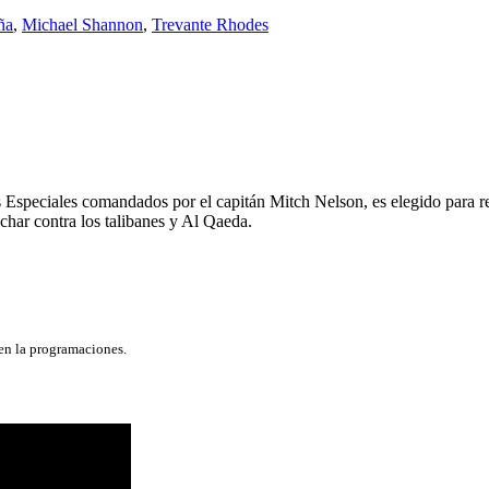
ña
,
Michael Shannon
,
Trevante Rhodes
s Especiales comandados por el capitán Mitch Nelson, es elegido para re
har contra los talibanes y Al Qaeda.
 en la programaciones.