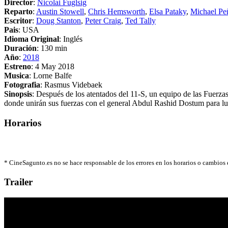
Director
:
Nicolai Fuglsig
Reparto
:
Austin Stowell
,
Chris Hemsworth
,
Elsa Pataky
,
Michael Pe
Escritor
:
Doug Stanton
,
Peter Craig
,
Ted Tally
Pais
: USA
Idioma Original
: Inglés
Duración
: 130 min
Año
:
2018
Estreno
: 4 May 2018
Musica
: Lorne Balfe
Fotografia
: Rasmus Videbaek
Sinopsis
: Después de los atentados del 11-S, un equipo de las Fuerza
donde unirán sus fuerzas con el general Abdul Rashid Dostum para luc
Horarios
*
CineSagunto.es no se hace responsable de los errores en los horarios o cambios
Trailer